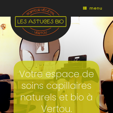
Skip
to
menu
content
Votre espace de
soins capillaires
naturels et bio à
Vertou.